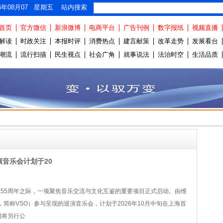
26年08月07 星期五 站内搜索
首页
官方微信
新浪微博
电商平台
广告刊例
数字报纸
视频直播
解读
时政关注
本报时评
消费热点
建言献策
改革走势
发展看台
潮流
流行扫描
民生视点
社会广角
就事说法
法治时空
生活品质
演音乐会计划于20
55周年之际，一项聚焦音乐交流与文化互鉴的重要项目正式启动。由维
hestra，简称VSO）参与呈现的巡演音乐会，计划于2026年10月中旬在上海首
期将另行公