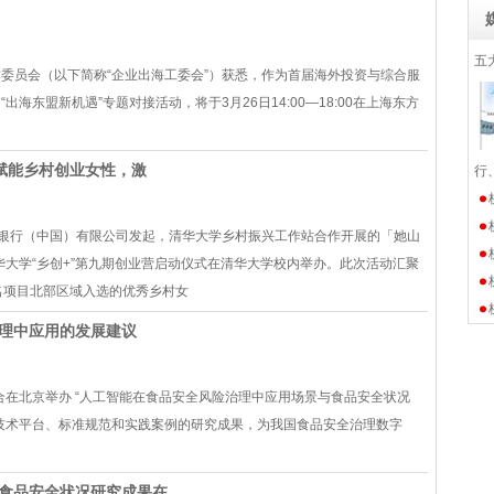
五
委员会（以下简称“企业出海工委会”）获悉，作为首届海外投资与综合服
海东盟新机遇”专题对接活动，将于3月26日14:00—18:00在上海东方
赋能乡村创业女性，激
行
渣打银行（中国）有限公司发起，清华大学乡村振兴工作站合作开展的「她山
华大学“乡创+”第九期创业营启动仪式在清华大学校内举办。此次活动汇聚
名项目北部区域入选的优秀乡村女
理中应用的发展建议
合在北京举办 “人工智能在食品安全风险治理中应用场景与食品安全状况
技术平台、标准规范和实践案例的研究成果，为我国食品安全治理数字
食品安全状况研究成果在