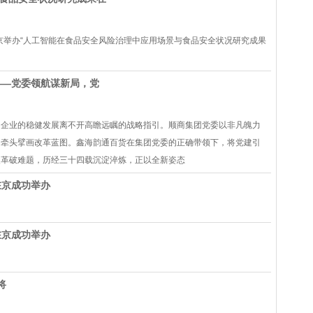
在京举办“人工智能在食品安全风险治理中应用场景与食品安全状况研究成果
——党委领航谋新局，党
，企业的稳健发展离不开高瞻远瞩的战略指引。顺商集团党委以非凡魄力
，牵头擘画改革蓝图。鑫海韵通百货在集团党委的正确带领下，将党建引
改革破难题，历经三十四载沉淀淬炼，正以全新姿态
在京成功举办
在京成功举办
将