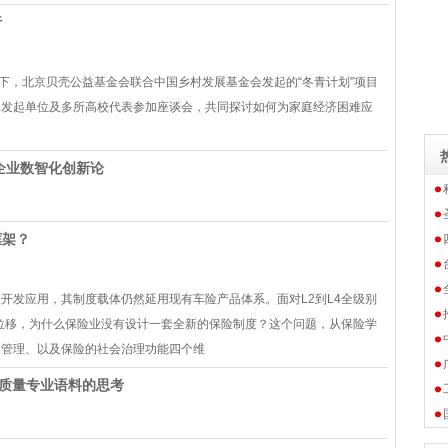
行
下，北京贝壳公益基金会联合中国乡村发展基金会发起的“冬青计划”项目
、发起单位及多所高校代表参加座谈会，共同探讨如何为家庭经济困难应
会企业数智化创新论
框架？
开发应用，其制度载体仍然延用现有车险产品体系。面对L2到L4全级别
的位移，为什么保险业没有设计一套全新的保险制度？这个问题，从保险学
险管理、以及保险的社会治理功能四个维
质量专业语料的思考