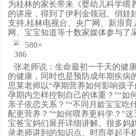
为
桂林的家长带来
《婴幼儿科学
喂
的讲座
，
得到了
伊利金领冠、
俏娃
支持
,桂林
电视台、
央广网
、
新浪
育
网、宝宝知道
等
十
数
家媒体
参与了
张老师
说：
生命
最初一千天
的健
的健康，同时也是预防成年期疾病
思莱老师以“孕期营养如何影响孩子
孕期内怎样控制自己的体重？”“如
亲子依恋关系？”“不同月龄宝宝吃
配更营养？”“如何喂养更科学？”
宝爸宝妈们展开详细讲解。很多妈
录老师
讲到的知识点、时而
举起
手