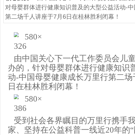
对母婴群体进行健康知识普及的大型公益活动-
第二场千人讲座于7月6日在桂林胜利闭幕！
由
中国关心下一代工作委员会儿
办的，
针对母婴群体进行健康知识
动-
中国母婴健康成长万里行
第二场
日
在
桂林
胜利
闭幕！
受到社会
各界瞩目的
万里行
携手
家
、坚持
在公益科普一线近
20年
的“