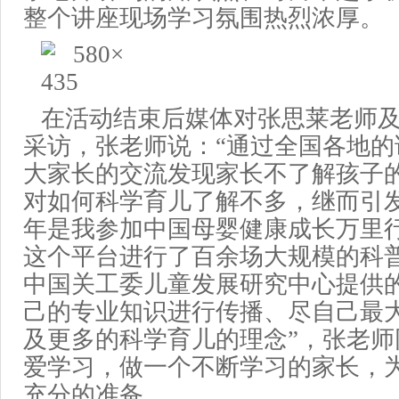
整个讲座现场学习氛围
热烈
浓厚。
在
活动
结束后
媒体
对张
思莱
老师
采访
，张老师
说：“
通过
全国各地的
大家长的交流发现家长
不
了解孩子
对
如何
科学育儿了解不多，继而引
年
是我参加中国母婴健康成长万里
这个平台进行了百余场大规模的
科
中国
关工委儿童发展研究中心提供
己的专业知识进行传播、
尽自己
最
及更多的科学育儿的理念”
，
张老师
爱学习，做一个不断学习的家长，
充分的准备。