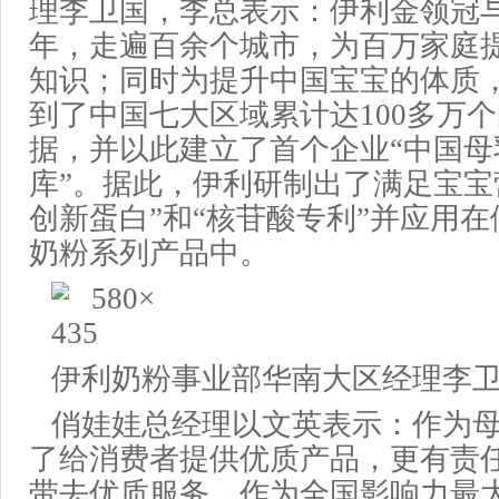
理李卫国
，
李
总表示
：伊利金领冠
年
，走遍百余个城市，为百万家庭
知识；同时
为提升中国宝宝的体质
到了中国七大区域累计达100多万
据，并以此建立了首个企业“中国母
库”。据此，伊利研制出了满足宝宝营
创新蛋白”和“核苷酸专利”并应用
奶粉系列产品中。
伊利奶粉事业部华南大区经理李
俏娃娃总经理
以文英
表示
：
作为
了给
消费者
提供
优质产品，更有责
带去
优质服务，
作为
全国影响力最