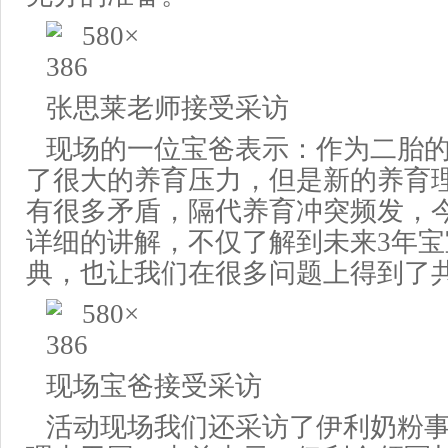
张思莱
老师
接受
采访
现场
的一位宝
爸表示
：
作为
二胎
了很大的养育压力，但是
新的
养育
有很多矛盾，隔代养育
冲突频发
，
详细
的讲解，
不仅
了解到未来
3年
宝
典，
也
让我们
在很多问题上得到了
现场
宝爸接受采访
活动现场
我们还采访了
伊利奶粉