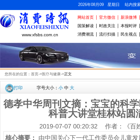
2026年08月09 星期日 站内搜
网站首页
官方微信
新浪微博
国策解读
时政关注
本报时评
消费潮流
流行扫描
民生视点
www.xfsbs.com.cn
您所在的位置：
首页
->
医疗与健康
->
正文
打印
字号大小：
小
中
大
德孝中华周刊文摘：宝宝的科学
科普大讲堂桂林站圆
2019-07-07 00:20:32 作者：
核心摘要：
由中国关心下一代工作委员会儿童发