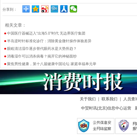
分享到：
相关文章：
中国医疗器械迈入“出海5.0”时代 无边界医疗集团
半岛逆时针标准化诊疗：消除黄金微针操作体验差异
眼睑清洁湿巾逐步替代眼药水是大势所趋？
消毒湿巾可以消杀病毒？揭开它的神秘面纱
聚焦男性健康，第十八届健康中国论坛·家庭幸福单元举
关于我们
|
联系我们
|
人员查
中贸时讯(北京)信息中心运营 新闻