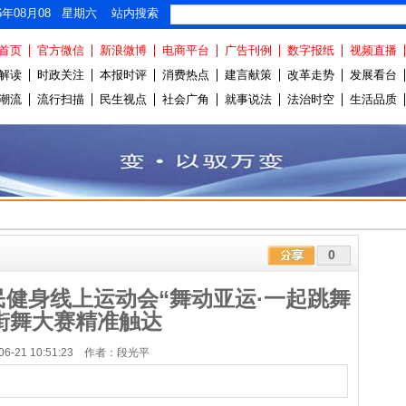
26年08月08 星期六 站内搜索
首页
官方微信
新浪微博
电商平台
广告刊例
数字报纸
视频直播
解读
时政关注
本报时评
消费热点
建言献策
改革走势
发展看台
潮流
流行扫描
民生视点
社会广角
就事说法
法治时空
生活品质
0
健身线上运动会“舞动亚运·一起跳舞
街舞大赛精准触达
-06-21 10:51:23 作者：段光平