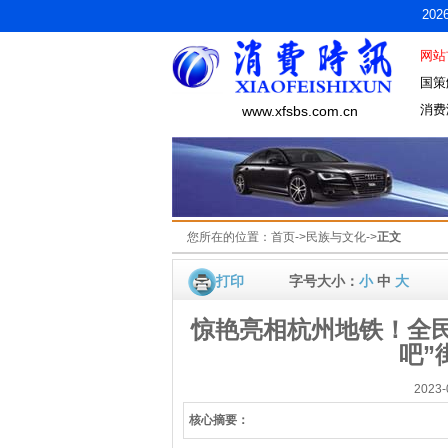
20
网站
国策
消费
www.xfsbs.com.cn
您所在的位置：
首页
->
民族与文化
->
正文
打印
字号大小：
小
中
大
惊艳亮相杭州地铁！全民
吧”
2023
核心摘要：