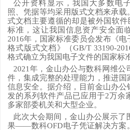
公开资料显示，我国大多数电
照、凭据等均采用版式文档来承载
式文档主要遵循的却是被外国软件巨
标准，这让我国信息资产安全面
2016年，国家标准委员会发布《
格式版式文档》（GB/T 33190-2
格式确立为我国电子文件的国家标
2021年，金山办公与数科网维公
件，集成完整的处理能力，推进国
信息安全。据介绍，目前金山办公
发的系列软件产品已应用于2万余
多家部委机关和大型企业。
此次大会期间，金山办公展示了围
果——数科OFD电子凭证解决方案