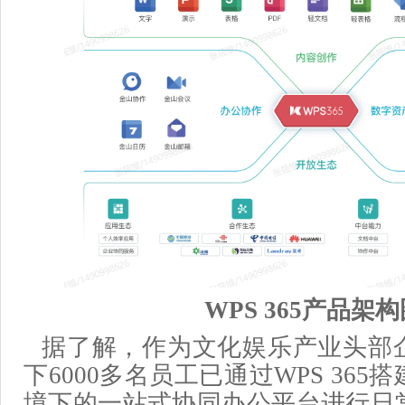
WPS 365产品架
据了解，作为文化娱乐产业头部
下6000多名员工已通过WPS 36
境下的一站式协同办公平台进行日