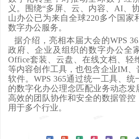
义。围绕“多屏、云、内容、AI、
山办公已为来自全球220多个国家
数字办公服务。
据介绍，亮相本届大会的WPS 3
政府、企业及组织的数字办公全家
Office套装、云盘、在线文档、
等内容创作工具，也包含企业IM、
软件。WPS 365通过统一工具、
的数字化办公理念匹配业务动态发
高效的团队协作和安全的数据管控
用于多个行业。