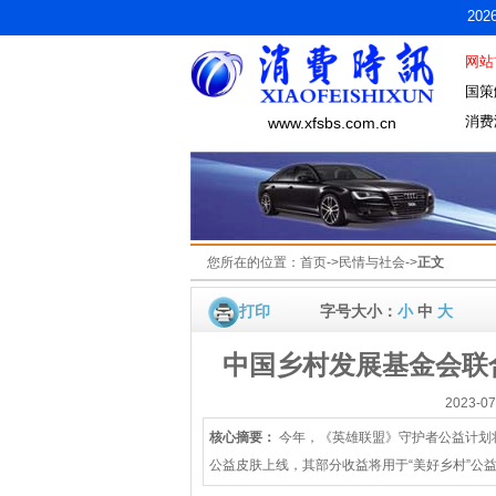
20
网站
国策
消费
www.xfsbs.com.cn
您所在的位置：
首页
->
民情与社会
->
正文
打印
字号大小：
小
中
大
中国乡村发展基金会联
2023-
核心摘要：
今年，《英雄联盟》守护者公益计划将继
公益皮肤上线，其部分收益将用于“美好乡村”公