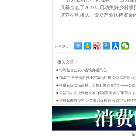
展基金会于2023年启动美好乡村
培养在地团队、设立产业扶持资金
分享到：
相关文章：
邯郸丛台公安小案快办暖民心
加多宝·学子情科技小院落地巨鹿 公益深耕助力
格桑花绽雪域高原，石榴籽聚青春同行——公益
公益助力农业绿色发展 “低碳富美乡村”项目在临
科技赋能兴乡村 公益聚力促振兴 公益宝贝科技
关