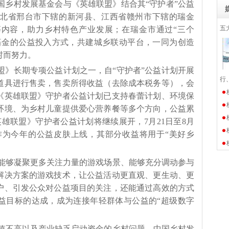
国乡村发展基金会与《英雄联盟》结合其“守护者”公益
北省邢台市下辖的新河县、江西省赣州市下辖的瑞金
五
内容，助力乡村特色产业发展；在瑞金市通过“三个
基金的公益投入方式，共建城乡联动平台，一同为创造
村而努力。
盟》长期专项公益计划之一，自“守护者”公益计划开展
行
道具进行售卖，售卖所得收益（去除成本税务等），会
《英雄联盟》守护者公益计划已支持春蕾计划、环境保
环境、为乡村儿童提供爱心营养餐等多个方向，公益累
雄联盟》守护者公益计划将继续展开，7月21日至8月
将作为今年的公益皮肤上线，其部分收益将用于“美好乡
能够凝聚更多关注力量的游戏场景、能够充分调动参与
解决方案的游戏技术，让公益活动更直观、更生动、更
户、引发公众对公益项目的关注，还能通过高效的方式
益目标的达成，成为连接年轻群体与公益的“超级数字
值不高以及产业缺乏启动资金的乡村问题，中国乡村发