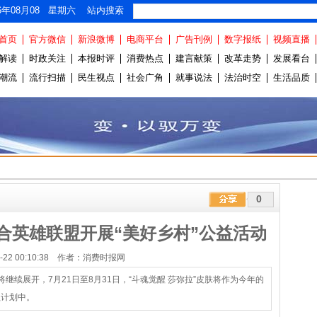
26年08月08 星期六 站内搜索
首页
官方微信
新浪微博
电商平台
广告刊例
数字报纸
视频直播
解读
时政关注
本报时评
消费热点
建言献策
改革走势
发展看台
潮流
流行扫描
民生视点
社会广角
就事说法
法治时空
生活品质
0
合英雄联盟开展“美好乡村”公益活动
07-22 00:10:38 作者：消费时报网
续展开，7月21日至8月31日，“斗魂觉醒 莎弥拉”皮肤将作为今年的
益计划中。