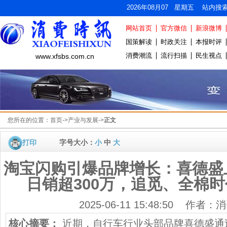
2026年08月07 星期五 站内搜
网站首页
官方微信
新浪微博
国策解读
时政关注
本报时评
消费潮流
流行扫描
民生视点
www.xfsbs.com.cn
您所在的位置：
首页
->
产业与发展
->
正文
打印
字号大小：
小
中
大
淘宝闪购引爆品牌增长：喜德盛
日销超300万，追觅、全棉
2025-06-11 15:48:50 作者
核心摘要：
近期，自行车行业头部品牌喜德盛通