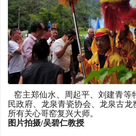
窑主郑仙水、周起平、刘建青等
民政府、龙泉青瓷协会、龙泉古龙
所有关心哥窑复兴大师。
图片拍摄/吴碧仁教授