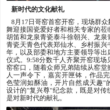
新时代的文化献礼‌
8月17日哥窑首窑开窑，现场群
舞迎接国瓷爱好者和相关专家的莅
胡笛和龙泉青瓷泰斗徐朝兴、龙泉
青瓷天青色代表郑仙水、乡村振兴
年，以及部委和地方主要领导等出
仪式。9:58分数千人齐聚开窑现
窑窑口，随着众师兄弟陆续从窑堂
人一声令下，嘉宾开匣钵，作品完
色莹润如酥油，开片自然成天趣"
设计的"复兴尊"纪念款，既是对传
是对新时代的献礼。