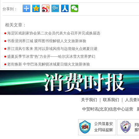
分享到：
相关文章：
海淀区戏剧家协会第二次会员代表大会召开并完成换届选
书香浸润界江城 瑷珲图书馆解锁人文文旅新体验
界江清风引客来 黑河以异域风情与边境烟火点燃夏日避
盛夏反季节冰雪“热”力全开——哈尔滨冰雪大世界梦幻
老街焕新 中华巴洛克解锁冰城夏日烟火文旅新体验
关于我们
|
联系我们
|
人员查
中贸时讯(北京)信息中心运营 新闻