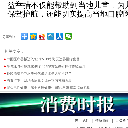
益举措不仅能帮助到当地儿童，为
保驾护航，还能切实提高当地口腔
分享到：
相关文章：
中国医疗器械迈入“出海5.0”时代 无边界医疗集团
半岛逆时针标准化诊疗：消除黄金微针操作体验差异
眼睑清洁湿巾逐步替代眼药水是大势所趋？
消毒湿巾可以消杀病毒？揭开它的神秘面纱
聚焦男性健康，第十八届健康中国论坛·家庭幸福单元举
关于我们
|
联系我们
|
人员查