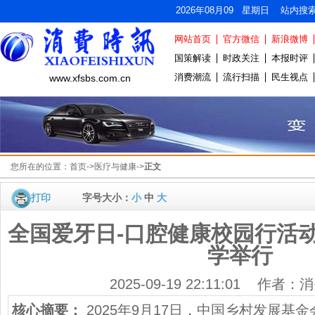
2026年08月09 星期日 站内搜
网站首页
官方微信
新浪微博
国策解读
时政关注
本报时评
消费潮流
流行扫描
民生视点
www.xfsbs.com.cn
您所在的位置：
首页
->
医疗与健康
->
正文
打印
字号大小：
小
中
大
全国爱牙日-口腔健康校园行活
学举行
2025-09-19 22:11:01 作者
核心摘要：
2025年9月17日，中国乡村发展基