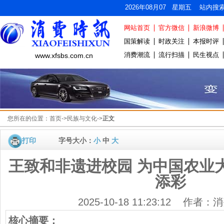
2026年08月07 星期五 站内搜
网站首页
官方微信
新浪微博
国策解读
时政关注
本报时评
消费潮流
流行扫描
民生视点
www.xfsbs.com.cn
您所在的位置：
首页
->
民族与文化
->
正文
打印
字号大小：
小
中
大
王致和非遗进校园 为中国农业大
添彩
2025-10-18 11:23:12 作者
核心摘要：