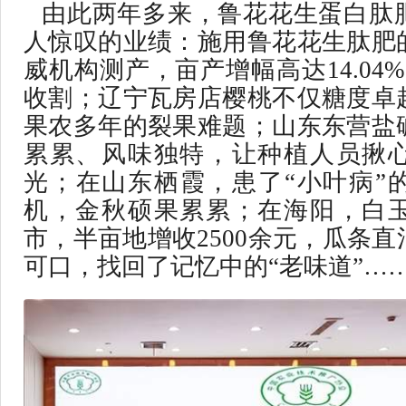
由此两年多来，鲁花花生蛋白肽
人惊叹的业绩：施用鲁花花生肽肥
威机构测产，亩产增幅高达14.04
收割；辽宁瓦房店樱桃不仅糖度卓
果农多年的裂果难题；山东东营盐
累累、风味独特，让种植人员揪
光；在山东栖霞，患了“小叶病”
机，金秋硕果累累；在海阳，白
市，半亩地增收2500余元，瓜条
可口，找回了记忆中的“老味道”…