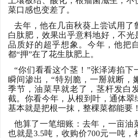
土壤板结、酸化，根瘤菌滋生，不
菜口感也变差了。
去年，他在几亩秋葵上尝试用了
白肽肥，效果出乎意料地好，不光
品质好的超乎想象。今年，他把自
都“押”在了花生肽肥上。
“你们看看这个茎！”张泽涛掐下
瞬间渗出，“特别脆，一掰就断，
季节，油菜早就老了，茎杆发白
截。你看今年，从根到叶，通体翠
基本就是把根一抹，整棵菜都能要！
他算了一笔细账：去年，一亩油菜
也就是3.5吨，收购价700元一吨