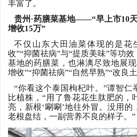
丰富了。
贵州·药膳菜基地——“早上市10
增收15万”
不仅山东大田油菜体现的是花
收”“抑菌祛病”与“提质美味”等功
基地的药膳菜，也淋漓尽致地展现
增收”“抑菌祛病”“自然早熟”“改良
“你看这个泰国枸杞叶。”谭智仁
比植株，“用了鲁花花生肽肥的，
亮，新根‘唰唰’地往外冒。没用的
老根盘结，一副营养不良的样子。”