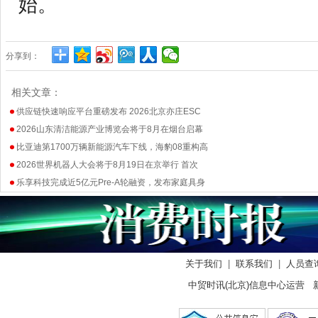
始。
分享到：
相关文章：
供应链快速响应平台重磅发布 2026北京亦庄ESC
2026山东清洁能源产业博览会将于8月在烟台启幕
比亚迪第1700万辆新能源汽车下线，海豹08重构高
2026世界机器人大会将于8月19日在京举行 首次
乐享科技完成近5亿元Pre-A轮融资，发布家庭具身
关于我们
|
联系我们
|
人员查
中贸时讯(北京)信息中心运营 新闻