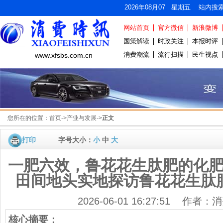
2026年08月07 星期五 站内搜
网站首页
官方微信
新浪微博
国策解读
时政关注
本报时评
消费潮流
流行扫描
民生视点
www.xfsbs.com.cn
您所在的位置：
首页
->
产业与发展
->
正文
打印
字号大小：
小
中
大
一肥六效，鲁花花生肽肥的化
田间地头实地探访鲁花花生肽肥
2026-06-01 16:27:51 作者
核心摘要：