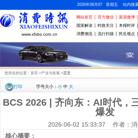
2026年08月07 星期五 站内搜
网站首页
官方微信
新浪微博
国策解读
时政关注
本报时评
消费潮流
流行扫描
民生视点
www.xfsbs.com.cn
您所在的位置：
首页
->
产业与发展
->
正文
打印
字号大小：
小
中
大
BCS 2026 | 齐向东：AI时
爆发
2026-06-02 15:33:37 作者
核心摘要：