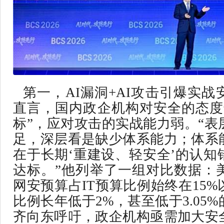
第一，AI漏洞+AI攻击引爆实
直言，国内政企机构对安全的态度
标”，应对攻击的实战能力弱。“表
足，深层看是缺少体系能力；体系
在于长期‘重建设、轻安全’的认知
达标。”他列举了一组对比数据：
网安预算占IT预算比例始终在15
比例长年低于2%，甚至低于3.05
齐向东呼吁，政企机构亟需加大安