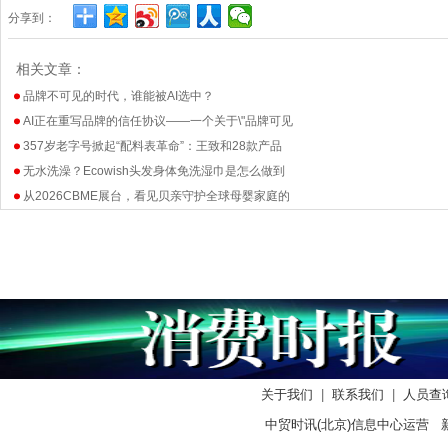
分享到：
相关文章：
品牌不可见的时代，谁能被AI选中？
AI正在重写品牌的信任协议——一个关于\"品牌可见
357岁老字号掀起“配料表革命”：王致和28款产品
无水洗澡？Ecowish头发身体免洗湿巾是怎么做到
从2026CBME展台，看见贝亲守护全球母婴家庭的
关于我们
|
联系我们
|
人员查
中贸时讯(北京)信息中心运营 新闻