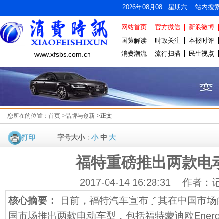
2026年08月08 星期六 站内搜
网站首页
官方微信
新浪微博
国策解读
时政关注
本报时评
消费潮流
流行扫描
民生视点
www.xfsbs.com.cn
您所在的位置：
首页
->
品牌与创新
->
正文
打印
字号大小：
小
中
大
福特重磅推出两款电
2017-04-14 16:28:31 作者
核心摘要：
日前，福特汽车宣布了其在中国市场
国市场推出两款电动车型，包括福特蒙迪欧Ener