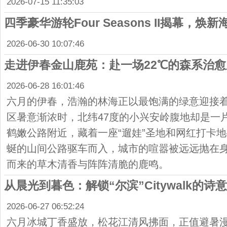
2026-07-15 11:35:03
四季豪华游轮Four Seasons II揭幕，焕
2026-06-30 10:07:46
走进伊春金山鹿苑：赴一场22℃的森系治愈
2026-06-28 16:01:46
六月的伊春，浩瀚的林海正以最饱满的绿意迎接
区暑意渐浓时，北纬47度的小兴安岭腹地却是一
鹤嫩公路附近，藏着一座“遛娃”圣地和网红打卡
蜒的山间公路驱车而入，城市的喧嚣被远远抛在
而来的草木清香与阵阵清脆的鹿鸣。
从晨光到暮色：解锁“尔滨”Citywalk的诗
2026-06-27 06:52:24
六月冰城丁香盛放，松花江清风拂面，正值避暑