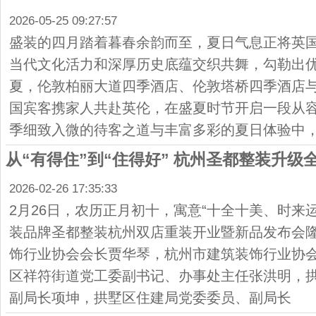
2026-05-25 09:27:57
盛装的四月踏着暮春余韵而至，夏日气息正将英
当代文化活力和深厚历史底蕴交织共舞，勾勒出
夏，伦敦柏丽大道四季酒店、伦敦塔桥四季酒店
国宾客携家人共赴英伦，在盛夏时节开启一段从
季细致入微的待客之道与丰富多彩的夏日体验中
从“有得住”到“住得好” 杭州圣都整装升级
2026-02-26 17:35:33
2月26日，农历正月初十，寓意“十全十美、时来
装品牌圣都整装杭州双店重装开业暨新品发布会
饰行业协会会长贾华琴，杭州市建筑装饰行业协
区祥符街道党工委副书记、办事处主任张洪明，
副局长项坤，拱墅区住建局党委委员、副局长